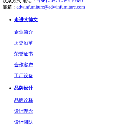
联系方式
电话：
+(86) - 0573 - 89119980
邮箱：
adwinfurniture@adwinfurniture.com
走进艾德文
企业简介
历史沿革
荣誉证书
合作客户
工厂设备
品牌设计
品牌诠释
设计理念
设计团队