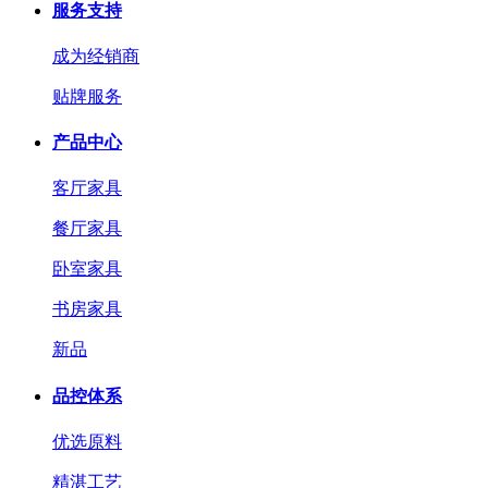
服务支持
成为经销商
贴牌服务
产品中心
客厅家具
餐厅家具
卧室家具
书房家具
新品
品控体系
优选原料
精湛工艺