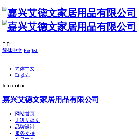


简体中文
English

简体中文
English
Information
嘉兴艾德文家居用品有限公司
网站首页
走进艾德文
品牌设计
服务支持