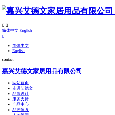


简体中文
English

简体中文
English
contact
嘉兴艾德文家居用品有限公司
网站首页
走进艾德文
品牌设计
服务支持
产品中心
品控体系