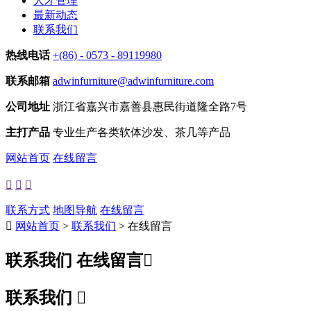
人才管理
最新动态
联系我们
热线电话
+(86) - 0573 - 89119980
联系邮箱
adwinfurniture@adwinfurniture.com
公司地址
浙江省嘉兴市嘉善县惠民街道隆全路7号
主打产品
专业生产各类软体沙发、茶几等产品
网站首页
在线留言



联系方式
地图导航
在线留言

网站首页
>
联系我们
> 在线留言
联系我们
在线留言

联系我们
