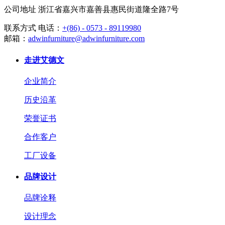
公司地址
浙江省嘉兴市嘉善县惠民街道隆全路7号
联系方式
电话：
+(86) - 0573 - 89119980
邮箱：
adwinfurniture@adwinfurniture.com
走进艾德文
企业简介
历史沿革
荣誉证书
合作客户
工厂设备
品牌设计
品牌诠释
设计理念