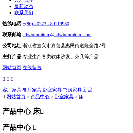
人才管理
最新动态
联系我们
热线电话
+(86) - 0573 - 89119980
联系邮箱
adwinfurniture@adwinfurniture.com
公司地址
浙江省嘉兴市嘉善县惠民街道隆全路7号
主打产品
专业生产各类软体沙发、茶几等产品
网站首页
在线留言



客厅家具
餐厅家具
卧室家具
书房家具
新品

网站首页
>
产品中心
>
卧室家具
>
床
产品中心
床

产品中心
