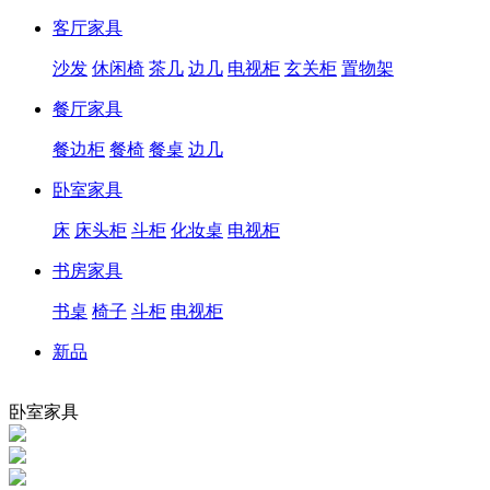
客厅家具
沙发
休闲椅
茶几
边几
电视柜
玄关柜
置物架
餐厅家具
餐边柜
餐椅
餐桌
边几
卧室家具
床
床头柜
斗柜
化妆桌
电视柜
书房家具
书桌
椅子
斗柜
电视柜
新品
卧室家具